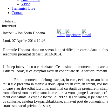
Video
Transmisii Live
Contact
Interviuri
Interviu - Ion Sorin Hobana
Luni, 07 Aprilie 2014 12:46
Domnule Hobana, dupa un sezon lung si dificil, in care o data in plus
sezonului proaspat depasit, 2013-2014.
1. Incep interviul cu o curiozitate . Ce ati simtit in momentul in care
Eduard Torok, si ce asteptari aveti in continuare de la saritorii roman
Era un moment indelung asteptat, in care, evident, m-am bucura
reusi si o prezenta in mansa a doua, apoi cel in care, in sfarsit, vo
in care s-au dezvoltat lucrurile, mai intai cu stagii de pregatire in st
romanilor si romancelor, sunt increzator ca vom ajunge la aceste perfo
facut cunostinta la editia Albertville 1992 a JO de iarna, si pe care am
cu schiurile, celebra Lysgaardsbakkene, am avut post de comentator aco
strans stomacul privind de sus :)