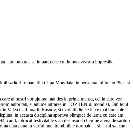
rata , am onoarea sa impartasesc cu dumneavoastra impresiile
rimii saritori romani din Cupa Mondiala, in persoana lui Iulian Pitea si
 care ai nostri vor ajunge mai des in prima mansa, cel in care vor
Petrom-autoritati, si anume intrarea in TOP TEN-ul mondial. Din felul
ei din Valea Carbunarii, Rasnov, si evolutii din ce in ce mai bune ale
eplina, in aceasta disciplina sportiva olimpica de iarna cu care am
, cand, intrucat festivitatile s-au desfasurat chiar pe arena de sarituri
ma data pana in varful unei trambuline normale ... si ... mi s-a cam