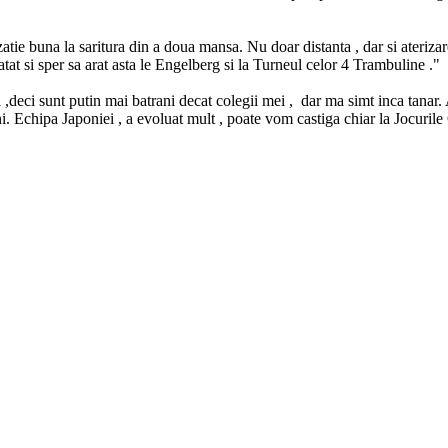
atie buna la saritura din a doua mansa. Nu doar distanta , dar si ateriza
atat si sper sa arat asta le Engelberg si la Turneul celor 4 Trambuline ."
,deci sunt putin mai batrani decat colegii mei , dar ma simt inca tanar.
ani. Echipa Japoniei , a evoluat mult , poate vom castiga chiar la Jocuril