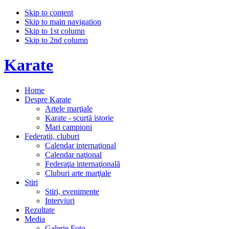
Skip to content
Skip to main navigation
Skip to 1st column
Skip to 2nd column
Karate
Home
Despre Karate
Artele marţiale
Karate - scurtă istorie
Mari campioni
Federaţii, cluburi
Calendar internaţional
Calendar naţional
Federaţia internaţională
Cluburi arte marţiale
Ştiri
Stiri, evenimente
Interviuri
Rezultate
Media
Galerie Foto