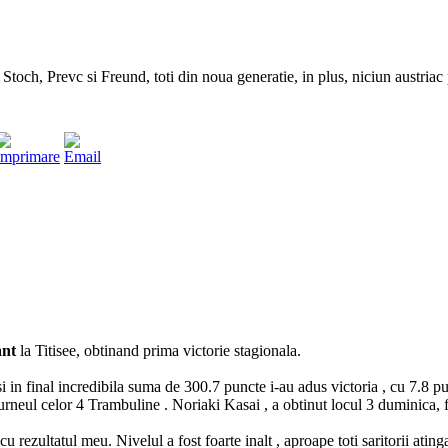
Stoch, Prevc si Freund, toti din noua generatie, in plus, niciun austri
ant
la Titisee, obtinand prima victorie stagionala.
 final incredibila suma de 300.7 puncte i-au adus victoria , cu 7.8 pun
 Turneul celor 4 Trambuline . Noriaki Kasai , a obtinut locul 3 duminica,
t cu rezultatul meu. Nivelul a fost foarte inalt , aproape toti saritorii at