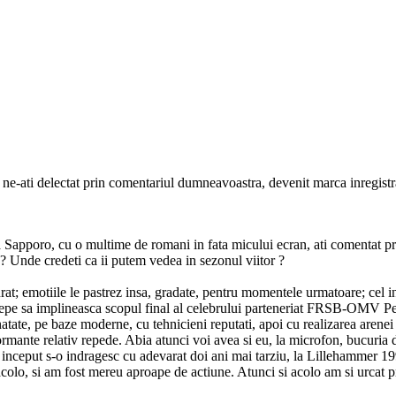
 ne-ati delectat prin comentariul dumneavoastra, devenit marca inregist
 la Sapporo, cu o multime de romani in fata micului ecran, ati comentat p
i ? Unde credeti ca ii putem vedea in sezonul viitor ?
t; emotiile le pastrez insa, gradate, pentru momentele urmatoare; cel in
r incepe sa implineasca scopul final al celebrului parteneriat FRSB-OMV 
rainatate, pe baze moderne, cu tehnicieni reputati, apoi cu realizarea aren
rmante relativ repede. Abia atunci voi avea si eu, la microfon, bucuria d
 inceput s-o indragesc cu adevarat doi ani mai tarziu, la Lillehammer 1994
lo, si am fost mereu aproape de actiune. Atunci si acolo am si urcat pri