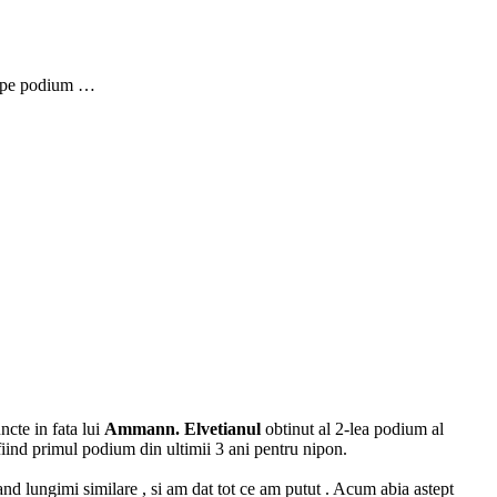
ac pe podium …
cte in fata lui
Ammann. Elvetianul
obtinut al 2-lea podium al
 fiind primul podium din ultimii 3 ani pentru nipon.
ingand lungimi similare , si am dat tot ce am putut . Acum abia astept