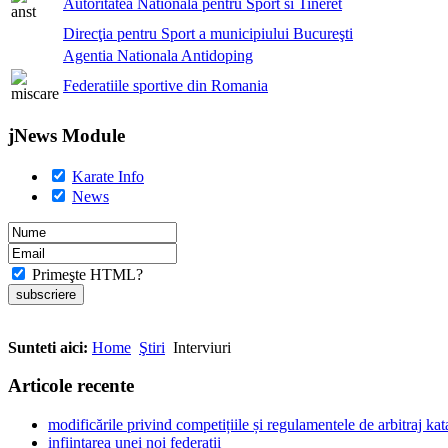
Autoritatea Nationala pentru Sport si Tineret
Direcţia pentru Sport a municipiului Bucureşti
Agentia Nationala Antidoping
Federatiile sportive din Romania
jNews Module
Karate Info
News
Primeşte HTML?
Sunteti aici:
Home
Ştiri
Interviuri
Articole recente
modificările privind competițiile și regulamentele de arbitraj ka
infiintarea unei noi federatii