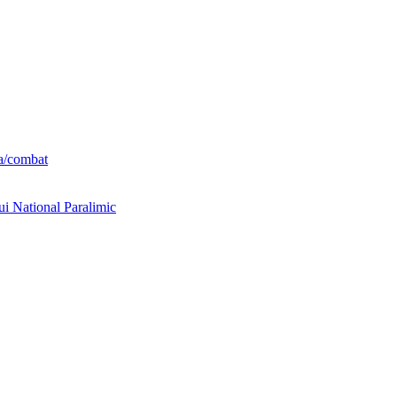
ta/combat
ui National Paralimic