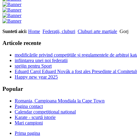
Sunteti aici:
Home
Federaţii, cluburi
Cluburi arte marţiale
Gorj
Articole recente
modificările privind competițiile și regulamentele de arbitraj ka
infiintarea unei noi federatii
sprijin pentru Sport
Eduard Carol Eduard Novák a fost ales Presedinte al Comitetul
Happy new year 2025
Popular
Romania, Campioana Mondiala la Cape Town
Pagina contact
Calendar competiţional naţional
Karate - scurtă istorie
Mari campioni
Prima pagina