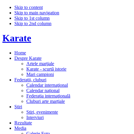
Skip to content
Skip to main navigation
Skip to 1st column
Skip to 2nd column
Karate
Home
Despre Karate
Artele marţiale
Karate - scurtă istorie
Mari campioni
Federaţii, cluburi
Calendar internaţional
Calendar naţional
Federaţia internaţională
Cluburi arte marţiale
Ştiri
Stiri, evenimente
Interviuri
Rezultate
Media
Galerie Foto