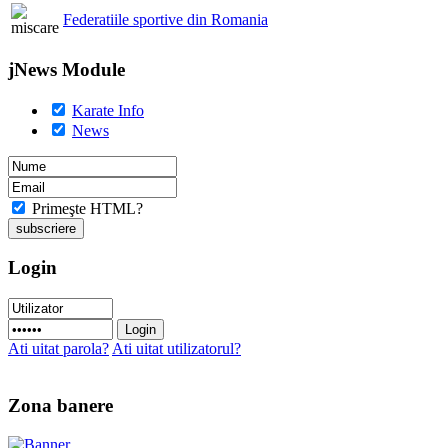
Federatiile sportive din Romania
jNews Module
Karate Info
News
Primeşte HTML?
Login
Ati uitat parola?
Ati uitat utilizatorul?
Zona banere