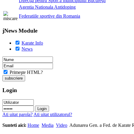
Direcţia pentru Sport a municipiului Bucureşti
Agentia Nationala Antidoping
Federatiile sportive din Romania
jNews Module
Karate Info
News
Primeşte HTML?
Login
Ati uitat parola?
Ati uitat utilizatorul?
Sunteti aici:
Home
Media
Video
Adunarea Gen. a Fed. de Karate