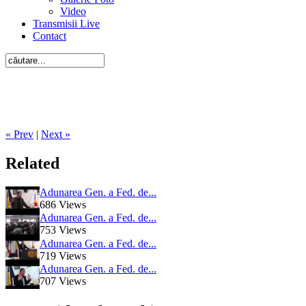
Video
Transmisii Live
Contact
« Prev
|
Next »
Related
Adunarea Gen. a Fed. de...
686 Views
Adunarea Gen. a Fed. de...
753 Views
Adunarea Gen. a Fed. de...
719 Views
Adunarea Gen. a Fed. de...
707 Views