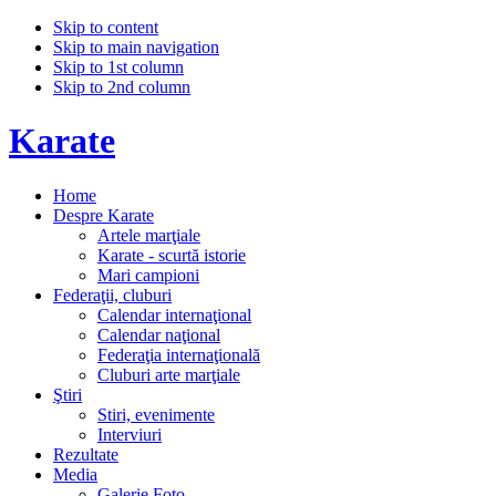
Skip to content
Skip to main navigation
Skip to 1st column
Skip to 2nd column
Karate
Home
Despre Karate
Artele marţiale
Karate - scurtă istorie
Mari campioni
Federaţii, cluburi
Calendar internaţional
Calendar naţional
Federaţia internaţională
Cluburi arte marţiale
Ştiri
Stiri, evenimente
Interviuri
Rezultate
Media
Galerie Foto